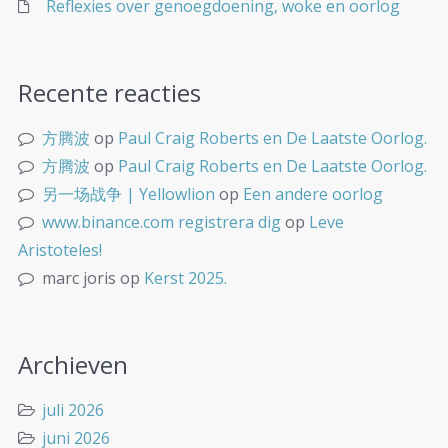
Reflexies over genoegdoening, woke en oorlog
Recente reacties
方腾波
op
Paul Craig Roberts en De Laatste Oorlog.
方腾波
op
Paul Craig Roberts en De Laatste Oorlog.
另一场战争 | Yellowlion
op
Een andere oorlog
www.binance.com registrera dig
op
Leve
Aristoteles!
marc joris
op
Kerst 2025.
Archieven
juli 2026
juni 2026