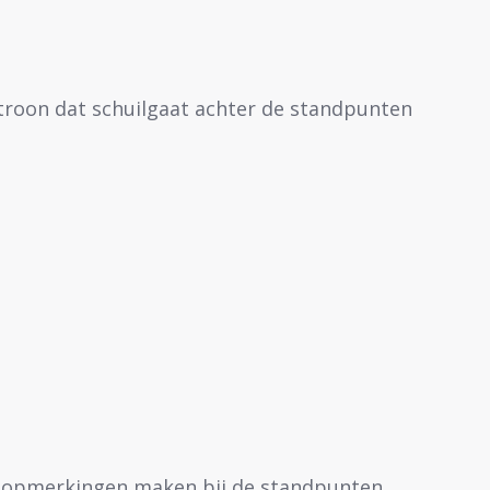
troon dat schuilgaat achter de standpunten
de opmerkingen maken bij de standpunten