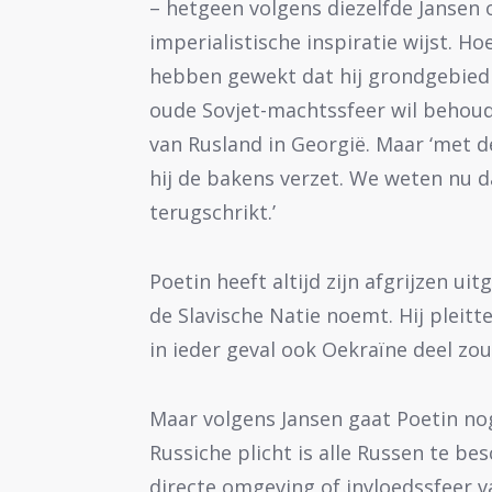
– hetgeen volgens diezelfde Jansen 
imperialistische inspiratie wijst. H
hebben gewekt dat hij grondgebied 
oude Sovjet-machtssfeer wil behouden
van Rusland in Georgië. Maar ‘met d
hij de bakens verzet. We weten nu da
terugschrikt.’
Poetin heeft altijd zijn afgrijzen ui
de Slavische Natie noemt. Hij pleitte
in ieder geval ook Oekraïne deel zo
Maar volgens Jansen gaat Poetin no
Russiche plicht is alle Russen te b
directe omgeving of invloedssfeer va