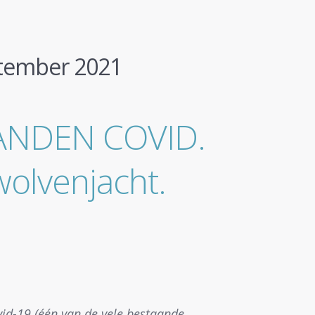
tember 2021
ANDEN COVID.
wolvenjacht.
vid-19 (één van de vele bestaande