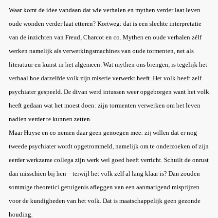
Waar komt de idee vandaan dat wie verhalen en mythen verder laat leven
oude wonden verder laat etteren? Kortweg: dat is een slechte interpretatie
van de inzichten van Freud, Charcot en co. Mythen en oude verhalen zélf
werken namelijk als verwerkingsmachines van oude tormenten, net als
literatuur en kunst in het algemeen. Wat mythen ons brengen, is tegelijk het
verhaal hoe datzelfde volk zijn miserie verwerkt heeft. Het volk heeft zelf
psychiater gespeeld. De divan werd intussen weer opgeborgen want het volk
heeft gedaan wat het moest doen: zijn tormenten verwerken om het leven
nadien verder te kunnen zetten.
Maar Huyse en co nemen daar geen genoegen mee: zij willen dat er nog
tweede psychiater wordt opgetrommeld, namelijk om te onderzoeken of zijn
eerder werkzame collega zijn werk wel goed heeft verricht. Schuilt de onrust
dan misschien bij hen – terwijl het volk zelf al lang klaar is? Dan zouden
sommige theoretici getuigenis afleggen van een aanmatigend misprijzen
voor de kundigheden van het volk. Dat is maatschappelijk geen gezonde
houding.