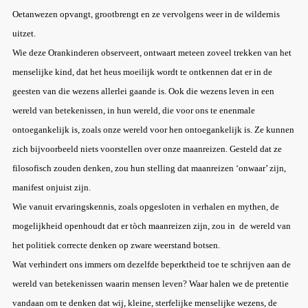
Oetanwezen opvangt, grootbrengt en ze vervolgens weer in de wildernis
uitzet.
Wie deze Orankinderen observeert, ontwaart meteen zoveel trekken van het
menselijke kind, dat het heus moeilijk wordt te ontkennen dat er in de
geesten van die wezens allerlei gaande is. Ook die wezens leven in een
wereld van betekenissen, in hun wereld, die voor ons te enenmale
ontoegankelijk is, zoals onze wereld voor hen ontoegankelijk is. Ze kunnen
zich bijvoorbeeld niets voorstellen over onze maanreizen. Gesteld dat ze
filosofisch zouden denken, zou hun stelling dat maanreizen ‘onwaar’ zijn,
manifest onjuist zijn.
Wie vanuit ervaringskennis, zoals opgesloten in verhalen en mythen, de
mogelijkheid openhoudt dat er tòch maanreizen zijn, zou in
de wereld van
het politiek correcte denken op zware weerstand botsen.
Wat verhindert ons immers om dezelfde beperktheid toe te schrijven aan de
wereld van betekenissen waarin mensen leven? Waar halen we de pretentie
vandaan om te denken dat wij, kleine, sterfelijke menselijke wezens, de