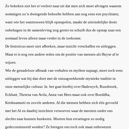
Zo bekeken ziet het er veeleer naar uit dat men zich moet afvragen waarom
sommigen zo’n dwingende behoefte hebben aan nog eens een psychiater,
want wie het wantrouwen blijft opstapelen, maakt de uiteindelijke dosis
onbehagen in de samenleving nog groter en schuift dus de opstap naar een
normaal leven alleen maar verder in de toekomst.
De historicus moet niet afbreken, maar inzicht verschaffen en uitleggen.
Maar er is nog een andere reden om de positie van mensen als Huyse af te
wijzen.
Wie de genadeloze afbraak van verhalen en mythen najaagt, moet toch eens
uitleggen wat hij dan doet met de ontzagwekkende mystieke traditie in
onze menselijke cultuur. Ja: het gaat hierbij over Hadewych, Ruusbroek,
Eckhart, Theresa van Avila, Anna van Hees maar ook over Boeddha,
Krishnamurti en zovele anderen. Al die mensen hebben zich één gevoeld
met het Al en daarbij inzichten verworven waar de meesten onder ons
slechts naar kunnen hunkeren. Moeten hun ervaringen zo nodig
gedeconstrueerd worden? Ze brengen ons toch ook maar onbewezen