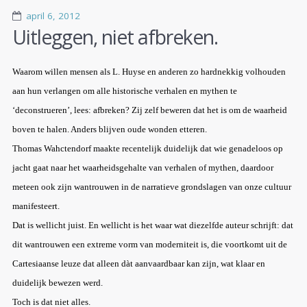
april 6, 2012
Uitleggen, niet afbreken.
Waarom willen mensen als L. Huyse en anderen zo hardnekkig volhouden
aan hun verlangen om alle historische verhalen en mythen te
‘deconstrueren’, lees: afbreken? Zij zelf beweren dat het is om de waarheid
boven te halen. Anders blijven oude wonden etteren.
Thomas Wahctendorf maakte recentelijk duidelijk dat wie genadeloos op
jacht gaat naar het waarheidsgehalte van verhalen of mythen, daardoor
meteen ook zijn wantrouwen in de narratieve grondslagen van onze cultuur
manifesteert.
Dat is wellicht juist. En wellicht is het waar wat diezelfde auteur schrijft: dat
dit wantrouwen een extreme vorm van moderniteit is, die voortkomt uit de
Cartesiaanse leuze dat alleen dàt aanvaardbaar kan zijn, wat klaar en
duidelijk bewezen werd.
Toch is dat niet alles.