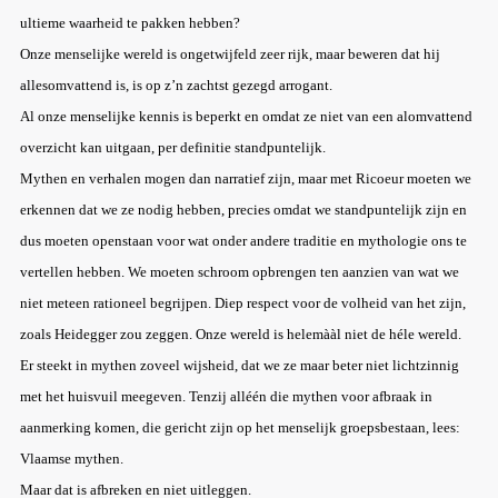
ultieme waarheid te pakken hebben?
Onze menselijke wereld is ongetwijfeld zeer rijk, maar beweren dat hij
allesomvattend is, is op z’n zachtst gezegd arrogant.
Al onze menselijke kennis is beperkt en omdat ze niet van een alomvattend
overzicht kan uitgaan, per definitie standpuntelijk.
Mythen en verhalen mogen dan narratief zijn, maar met Ricoeur moeten we
erkennen dat we ze nodig hebben, precies omdat we standpuntelijk zijn en
dus moeten openstaan voor wat onder andere traditie en mythologie ons te
vertellen hebben. We moeten schroom opbrengen ten aanzien van wat we
niet meteen rationeel begrijpen. Diep respect voor de volheid van het zijn,
zoals Heidegger zou zeggen. Onze wereld is helemààl niet de héle wereld.
Er steekt in mythen zoveel wijsheid, dat we ze maar beter niet lichtzinnig
met het huisvuil meegeven. Tenzij alléén die mythen voor afbraak in
aanmerking komen, die gericht zijn op het menselijk groepsbestaan, lees:
Vlaamse mythen.
Maar dat is afbreken en niet uitleggen.