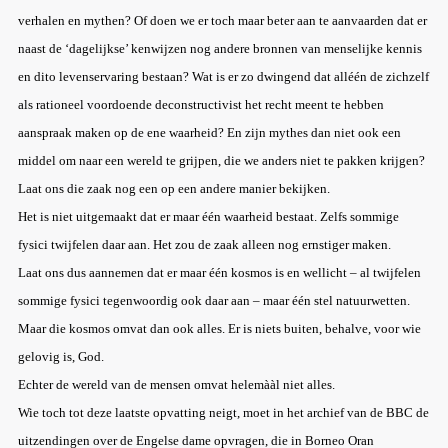
verhalen en mythen? Of doen we er toch maar beter aan te aanvaarden dat er
naast de ‘dagelijkse’ kenwijzen nog andere bronnen van menselijke kennis
en dito levenservaring bestaan? Wat is er zo dwingend dat alléén de zichzelf
als rationeel voordoende deconstructivist het recht meent te hebben
aanspraak maken op de ene waarheid? En zijn mythes dan niet ook een
middel om naar een wereld te grijpen, die we anders niet te pakken krijgen?
Laat ons die zaak nog een op een andere manier bekijken.
Het is niet uitgemaakt dat er maar één waarheid bestaat. Zelfs sommige
fysici twijfelen daar aan. Het zou de zaak alleen nog ernstiger maken.
Laat ons dus aannemen dat er maar één kosmos is en wellicht – al twijfelen
sommige fysici tegenwoordig ook daar aan – maar één stel natuurwetten.
Maar die kosmos omvat dan ook alles. Er is niets buiten, behalve, voor wie
gelovig is, God.
Echter de wereld van de mensen omvat helemààl niet alles.
Wie toch tot deze laatste opvatting neigt, moet in het archief van de BBC de
uitzendingen over de Engelse dame opvragen, die in Borneo Oran