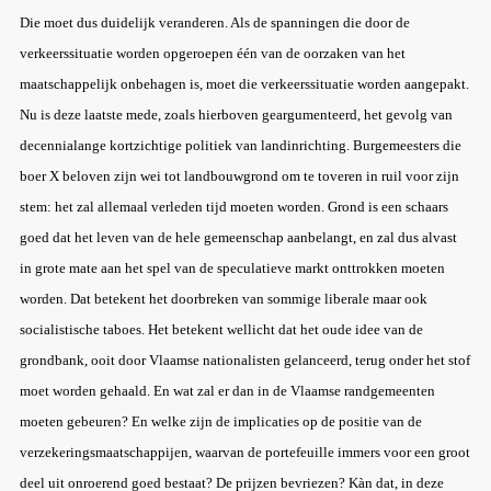
Die moet dus duidelijk veranderen. Als de spanningen die door de
verkeerssituatie worden opgeroepen één van de oorzaken van het
maatschappelijk onbehagen is, moet die verkeerssituatie worden aangepakt.
Nu is deze laatste mede, zoals hierboven geargumenteerd, het gevolg van
decennialange kortzichtige politiek van landinrichting. Burgemeesters die
boer X beloven zijn wei tot landbouwgrond om te toveren in ruil voor zijn
stem: het zal allemaal verleden tijd moeten worden. Grond is een schaars
goed dat het leven van de hele gemeenschap aanbelangt, en zal dus alvast
in grote mate aan het spel van de speculatieve markt onttrokken moeten
worden. Dat betekent het doorbreken van sommige liberale maar ook
socialistische taboes. Het betekent wellicht dat het oude idee van de
grondbank, ooit door Vlaamse nationalisten gelanceerd, terug onder het stof
moet worden gehaald. En wat zal er dan in de Vlaamse randgemeenten
moeten gebeuren? En welke zijn de implicaties op de positie van de
verzekeringsmaatschappijen, waarvan de portefeuille immers voor een groot
deel uit onroerend goed bestaat? De prijzen bevriezen? Kàn dat, in deze