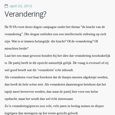
april 23, 2012
Verandering?
De N-VA voert dezer dagen campagne onder het thema “de kracht van de
verandering”. Die slogan ontleden zou een intellectuele oefening op zich
zijn. Wat is er immers belangrijk: die kracht? Of de verandering? Of
misschien beide?
Laat het ons maar gewoon houden bij het idee dat verandering noodzakelijk
is. De partij heeft in dit opzicht natuurlijk gelijk. De vraag is evenwel of zij
wel goed beseft wat dit ‘veranderen’ echt inhoudt.
Als veranderen voor haar betekent dat de franjes moeten afgeknipt worden,
dan hoeft de hele scène niet. Als veranderen daarentegen betekent dat het
tapijt moet herweven worden, dan staat de partij hier voor een helse
opdracht, maar het wordt dan wel écht interessant.
Zo’n veranderingsproces zou vele, vele jaren in beslag nemen en dieper
ingrijpen dan menigeen op het eerste gezicht gelooft.