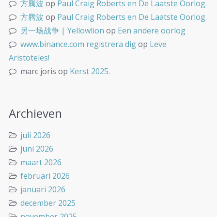
方腾波
op
Paul Craig Roberts en De Laatste Oorlog.
方腾波
op
Paul Craig Roberts en De Laatste Oorlog.
另一场战争 | Yellowlion
op
Een andere oorlog
www.binance.com registrera dig
op
Leve
Aristoteles!
marc joris
op
Kerst 2025.
Archieven
juli 2026
juni 2026
maart 2026
februari 2026
januari 2026
december 2025
november 2025