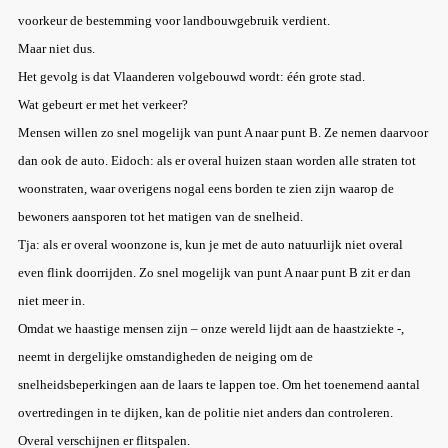
voorkeur de bestemming voor landbouwgebruik verdient.
Maar niet dus.
Het gevolg is dat Vlaanderen volgebouwd wordt: één grote stad.
Wat gebeurt er met het verkeer?
Mensen willen zo snel mogelijk van punt A naar punt B. Ze nemen daarvoor
dan ook de auto. Eidoch: als er overal huizen staan worden alle straten tot
woonstraten, waar overigens nogal eens borden te zien zijn waarop de
bewoners aansporen tot het matigen van de snelheid.
Tja: als er overal woonzone is, kun je met de auto natuurlijk niet overal
even flink doorrijden. Zo snel mogelijk van punt A naar punt B zit er dan
niet meer in.
Omdat we haastige mensen zijn – onze wereld lijdt aan de haastziekte -,
neemt in dergelijke omstandigheden de neiging om de
snelheidsbeperkingen aan de laars te lappen toe. Om het toenemend aantal
overtredingen in te dijken, kan de politie niet anders dan controleren.
Overal verschijnen er flitspalen.