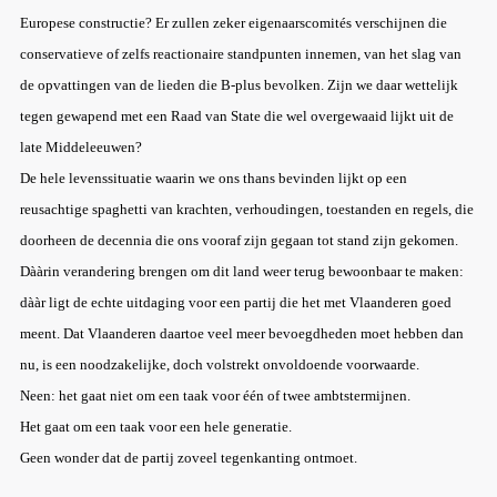
Europese constructie? Er zullen zeker eigenaarscomités verschijnen die
conservatieve of zelfs reactionaire standpunten innemen, van het slag van
de opvattingen van de lieden die B-plus bevolken. Zijn we daar wettelijk
tegen gewapend met een Raad van State die wel overgewaaid lijkt uit de
late Middeleeuwen?
De hele levenssituatie waarin we ons thans bevinden lijkt op een
reusachtige spaghetti van krachten, verhoudingen, toestanden en regels, die
doorheen de decennia die ons vooraf zijn gegaan tot stand zijn gekomen.
Dààrin verandering brengen om dit land weer terug bewoonbaar te maken:
dààr ligt de echte uitdaging voor een partij die het met Vlaanderen goed
meent. Dat Vlaanderen daartoe veel meer bevoegdheden moet hebben dan
nu, is een noodzakelijke, doch volstrekt onvoldoende voorwaarde.
Neen: het gaat niet om een taak voor één of twee ambtstermijnen.
Het gaat om een taak voor een hele generatie.
Geen wonder dat de partij zoveel tegenkanting ontmoet.