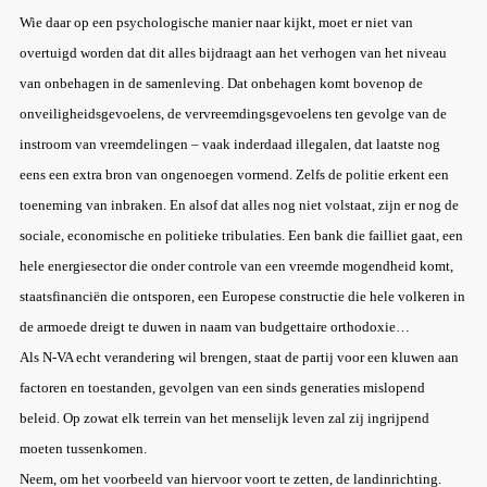
Wie daar op een psychologische manier naar kijkt, moet er niet van
overtuigd worden dat dit alles bijdraagt aan het verhogen van het niveau
van onbehagen in de samenleving. Dat onbehagen komt bovenop de
onveiligheidsgevoelens, de vervreemdingsgevoelens ten gevolge van de
instroom van vreemdelingen – vaak inderdaad illegalen, dat laatste nog
eens een extra bron van ongenoegen vormend. Zelfs de politie erkent een
toeneming van inbraken. En alsof dat alles nog niet volstaat, zijn er nog de
sociale, economische en politieke tribulaties. Een bank die failliet gaat, een
hele energiesector die onder controle van een vreemde mogendheid komt,
staatsfinanciën die ontsporen, een Europese constructie die hele volkeren in
de armoede dreigt te duwen in naam van budgettaire orthodoxie…
Als N-VA echt verandering wil brengen, staat de partij voor een kluwen aan
factoren en toestanden, gevolgen van een sinds generaties mislopend
beleid. Op zowat elk terrein van het menselijk leven zal zij ingrijpend
moeten tussenkomen.
Neem, om het voorbeeld van hiervoor voort te zetten, de landinrichting.