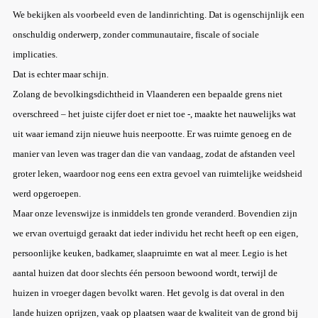
We bekijken als voorbeeld even de landinrichting. Dat is ogenschijnlijk een
onschuldig onderwerp, zonder communautaire, fiscale of sociale
implicaties.
Dat is echter maar schijn.
Zolang de bevolkingsdichtheid in Vlaanderen een bepaalde grens niet
overschreed – het juiste cijfer doet er niet toe -, maakte het nauwelijks wat
uit waar iemand zijn nieuwe huis neerpootte. Er was ruimte genoeg en de
manier van leven was trager dan die van vandaag, zodat de afstanden veel
groter leken, waardoor nog eens een extra gevoel van ruimtelijke weidsheid
werd opgeroepen.
Maar onze levenswijze is inmiddels ten gronde veranderd. Bovendien zijn
we ervan overtuigd geraakt dat ieder individu het recht heeft op een eigen,
persoonlijke keuken, badkamer, slaapruimte en wat al meer. Legio is het
aantal huizen dat door slechts één persoon bewoond wordt, terwijl de
huizen in vroeger dagen bevolkt waren. Het gevolg is dat overal in den
lande huizen oprijzen, vaak op plaatsen waar de kwaliteit van de grond bij