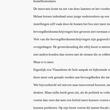
hemelbestormers.
De innovatie komt nu net van deze laatsten en het voorbee
Helaas botsen inderdaad onze jonge onderzoekers op een w
instellingen zélf vaak door de bomen het bos niet meer zi
bevoegdheidsomschrijvingen hen gewoon niet toestaan o
Vele van die bevoegdheidsomschrijvingen zijn gegroeid in
overgedragen. De geesteshouding die erbij hoort is metee
niet anders konden dan roeien met de riemen die ze erfde
Maar er is meer.
Eigenlijk zou Vlaanderen de hele aanpak en bijhorende w
doen moet ook geraakt worden aan bevoegdheden die men 
Wie bijvoorbeeld wil streven naar innoverend bouwen, mo
denken. Maar zulks heeft geen zin, als de politiek in v
vereist dan weer dat men een beleid moet kunnen voeren 
kunnen profiteren. Op zijn beurt vereist dit laatste fisca