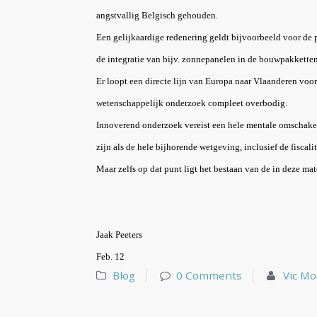
angstvallig Belgisch gehouden.
Een gelijkaardige redenering geldt bijvoorbeeld voor de
de integratie van bijv. zonnepanelen in de bouwpakketten
Er loopt een directe lijn van Europa naar Vlaanderen voor
wetenschappelijk onderzoek compleet overbodig.
Innoverend onderzoek vereist een hele mentale omschakel
zijn als de hele bijhorende wetgeving, inclusief de fiscali
Maar zelfs op dat punt ligt het bestaan van de in deze ma
Jaak Peeters
Feb. 12
Blog
0 Comments
Vic M