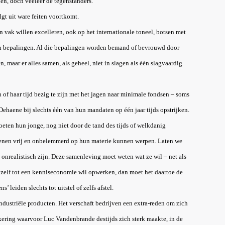
en, doch veeleer de tegenstanders.
gt uit ware feiten voortkomt.
 vak willen excelleren, ook op het internationale toneel, botsen met
 en bepalingen. Al die bepalingen worden bemand of bevrouwd door
 maar er alles samen, als geheel, niet in slagen als één slagvaardig
n of haar tijd bezig te zijn met het jagen naar minimale fondsen – soms
ehaene bij slechts één van hun mandaten op één jaar tijds opstrijken.
ten hun jonge, nog niet door de tand des tijds of welkdanig
rsenen vrij en onbelemmerd op hun materie kunnen werpen. Laten we
 onrealistisch zijn. Deze samenleving moet weten wat ze wil – net als
hzelf tot een kenniseconomie wil opwerken, dan moet het daartoe de
 leiden slechts tot uitstel of zelfs afstel.
dustriële producten. Het verschaft bedrijven een extra-reden om zich
nkering waarvoor Luc Vandenbrande destijds zich sterk maakte, in de