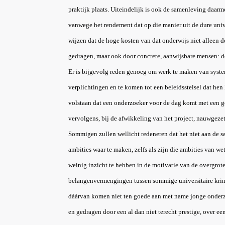
praktijk plaats. Uiteindelijk is ook de samenleving daar
vanwege het rendement dat op die manier uit de dure uni
wijzen dat de hoge kosten van dat onderwijs niet alleen 
gedragen, maar ook door concrete, aanwijsbare mensen: d
Er is bijgevolg reden genoeg om werk te maken van syste
verplichtingen en te komen tot een beleidsstelsel dat hen 
volstaan dat een onderzoeker voor de dag komt met een g
vervolgens, bij de afwikkeling van het project, nauwgezet
Sommigen zullen wellicht redeneren dat het niet aan de s
ambities waar te maken, zelfs als zijn die ambities van 
weinig inzicht te hebben in de motivatie van de overgrot
belangenvermengingen tussen sommige universitaire krin
dààrvan komen niet ten goede aan met name jonge onderz
en gedragen door een al dan niet terecht prestige, over e