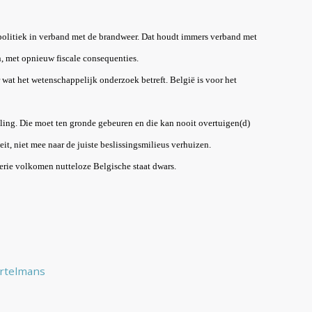
 politiek in verband met de brandweer. Dat houdt immers verband met
, met opnieuw fiscale consequenties.
 wat het wetenschappelijk onderzoek betreft. België is voor het
ing. Die moet ten gronde gebeuren en die kan nooit overtuigen(d)
teit, niet mee naar de juiste beslissingsmilieus verhuizen.
terie volkomen nutteloze Belgische staat dwars.
ortelmans