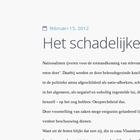
februari 15, 2012
Het schadelijke
Nationalisten ijveren voor de totstandkoming van relevan
ertoe doet’. Daarbij worden ze door behoudsgezinde krach
in de politieke arena afgeschilderd als natie-afbrekers, s
in het algemeen, als negatief en oubollig ingestelde lui, 
henzelf – op het oog hebben. Onoprechtheid dus.
Deze voorstelling van zaken moge enigszins gelardeerd li
verdere beschouwing dienen.
Want uit de feiten blijkt dat niet zij, die in casu Vlaande