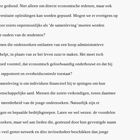
mee gediend. Niet alleen om directe economische redenen, maar ook
versitaire opleidingen kan worden gepuurd. Mogen we er overigens op
door zoiets onpersoonlijks als ‘de samenleving’ moeten worden
e ouders van de studenten?
men die onderzoekers ontlasten van een hoop administratieve
helpt, in plaats van ze het leven zuur te maken. Het moet toch
oed voorstel, dat economisch geloofwaardig onderbouwt en dat hij
 rapporteert en overheidscontrole toestaat?
amenleving is om individuen financieel bij te springen om hun
wetenschappelijke aard. Mensen die zoiets verkondigen, tonen daarmee
e meerderheid van de jonge onderzoekers. Natuurlijk zijn er
gen en bepaalde bedrijfsgroepen. Laten we wel wezen: de voordelen
oekers, maar wel aan lieden die, gesteund door hun gevestigde naam
en veel groter netwerk en dito invloedssfeer beschikken dan jonge