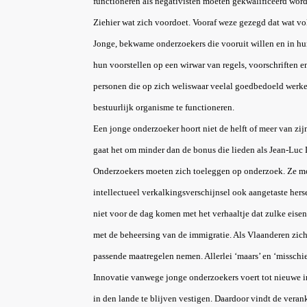
functioneren als negativisten moeten gekwalificeerd word
Ziehier wat zich voordoet. Vooraf weze gezegd dat wat vol
Jonge, bekwame onderzoekers die vooruit willen en in hun
hun voorstellen op een wirwar van regels, voorschriften
personen die op zich weliswaar veelal goedbedoeld werken,
bestuurlijk organisme te functioneren.
Een jonge onderzoeker hoort niet de helft of meer van zij
gaat het om minder dan de bonus die lieden als Jean-Luc D
Onderzoekers moeten zich toeleggen op onderzoek. Ze moe
intellectueel verkalkingsverschijnsel ook aangetaste he
niet voor de dag komen met het verhaaltje dat zulke eisen
met de beheersing van de immigratie. Als Vlaanderen zic
passende maatregelen nemen. Allerlei ‘maars’ en ‘misschiens’
Innovatie vanwege jonge onderzoekers voert tot nieuwe in
in den lande te blijven vestigen. Daardoor vindt de vera